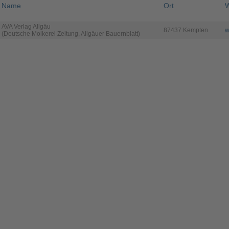
Name
Ort
W
AVA Verlag Allgäu
87437 Kempten
w
(Deutsche Molkerei Zeitung, Allgäuer Bauernblatt)